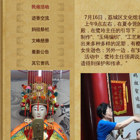
民俗活动
7月16日，荔城区文化馆
进香交流
上午9点左右，在夏令营
妈祖祭祀
殿，在鹭玲主任的引导下，
制作”、“玉绳编织”、“工
文峰慈善
出来多种多样的泥塑，有樱
女生逊色；另外一边，在“
最新公告
活动中，鹭玲主任强调说
其它资讯
遗得到保护和传承。”