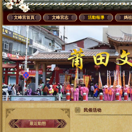
文峰宫首頁
文峰宮志
活動報導
媽祖
民俗活动
最近動態