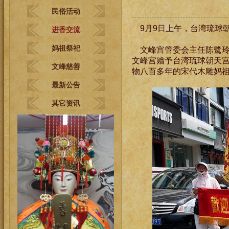
民俗活动
9月9日上午，台湾琉球朝
进香交流
妈祖祭祀
文峰宫管委会主任陈鹭玲
文峰宫赠予台湾琉球朝天
文峰慈善
物八百多年的宋代木雕妈
最新公告
其它资讯