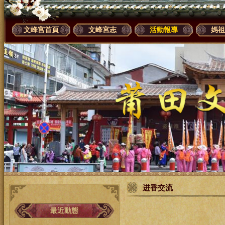
文峰宫首頁
文峰宮志
活動報導
媽祖
进香交流
最近動態