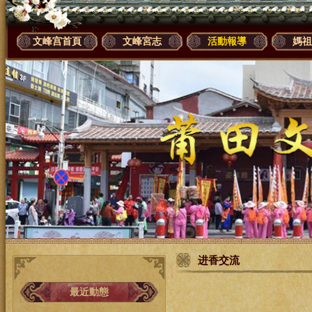
文峰宫首頁
文峰宮志
活動報導
媽祖
进香交流
最近動態