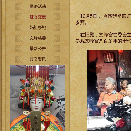
民俗活动
10月5日， 台湾妈祖联
进香交流
参拜。
妈祖祭祀
在旧殿，文峰宫管委会
文峰慈善
参观文峰宫八百多年的宋
最新公告
其它资讯