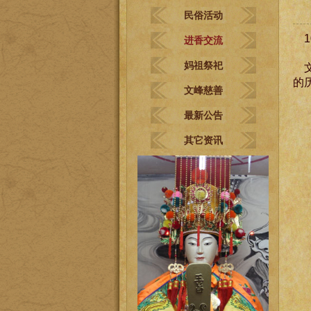
民俗活动
1
进香交流
妈祖祭祀
的
文峰慈善
最新公告
其它资讯