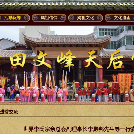
活動報導
媽祖信仰
媽祖文化
文化遺產
进香交流
世界李氏宗亲总会副理事长李殿邦先生等一行