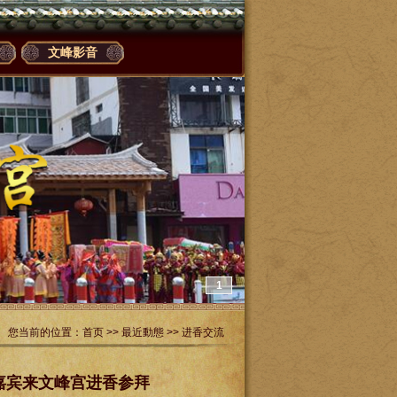
文峰影音
1
您当前的位置：
首页
>>
最近動態
>>
进香交流
嘉宾来文峰宫进香参拜