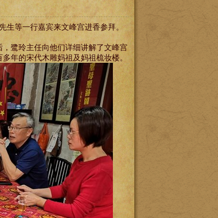
邦先生等一行嘉宾来文峰宫进香参拜。
后，鹭玲主任向他们详细讲解了文峰宫
百多年的宋代木雕妈祖及妈祖梳妆楼。