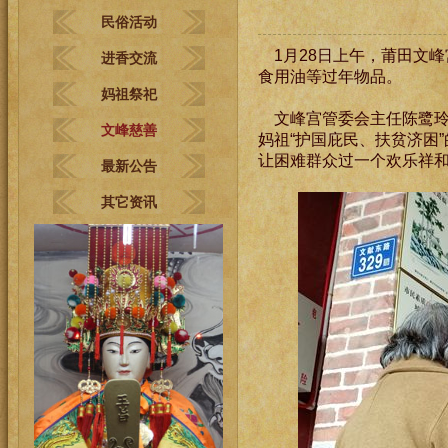
民俗活动
1月28日上午，莆田文峰
进香交流
食用油等过年物品。
妈祖祭祀
文峰宫管委会主任陈鹭玲
文峰慈善
妈祖“护国庇民、扶贫济困
让困难群众过一个欢乐祥
最新公告
其它资讯