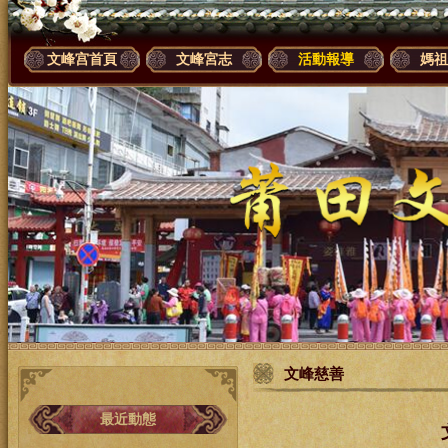
文峰宫首頁
文峰宮志
活動報導
媽祖
文峰慈善
最近動態